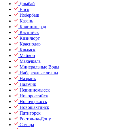
Домбай
Ейск
Избербаш
Казань
Калининград
Каспийск
Кизилюрт
Краснодар
Крымск
Майкоп
Махачкала
Минеральные Воды
Набережные челны
Назрань
Нальчик
Невинномысск
Новороссийск
Новочеркасск
Новошахтинск
Пятигорск
Ростов-на-Дону
Самара