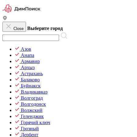
Выберите город
Close
Азов
Анапа
Армавир
Архыз
Астрахань
Балаково
Буйнакск
Владикавказ
Волгоград
Волгодонск
Волжский
Геленджик
Горячий ключ
Грозный
Дербент