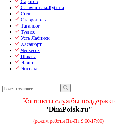
Саратов
Славянск-на-Кубани
Сочи
Ставрополь
Таганрог
Туапсе
Усть-Лабинск
Хасавюрт
Черкесск
Шахты
Элиста
Энгельс
Контакты службы поддержки
"DimPoisk.ru"
(режим работы Пн-Пт 9:00-17:00)
- - - - - - - - - - - - - - - - - - - - - - - - - - - - - - - - - - - - - - - - - - - - - - - -
- - - - - - - - - - - -