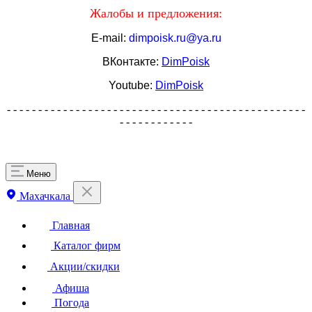
Жалобы и предложения:
E-mail:
dimpoisk.ru@ya.ru
ВКонтакте:
DimPoisk
Youtube:
DimPoisk
- - - - - - - - - - - - - - - - - - - - - - - - - - - - - - - - - - - - - - - - - - - - - - - -
- - - - - - - - - - - -
Меню
Махачкала
Главная
Каталог фирм
Акции/скидки
Афиша
Погода