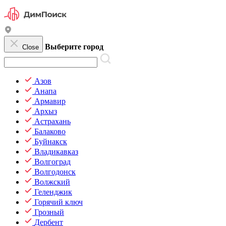
Выберите город
Close
Азов
Анапа
Армавир
Архыз
Астрахань
Балаково
Буйнакск
Владикавказ
Волгоград
Волгодонск
Волжский
Геленджик
Горячий ключ
Грозный
Дербент