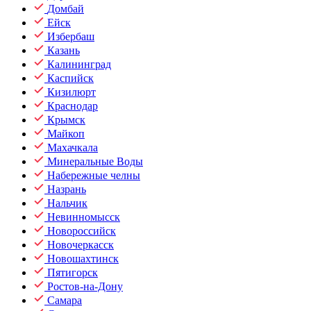
Домбай
Ейск
Избербаш
Казань
Калининград
Каспийск
Кизилюрт
Краснодар
Крымск
Майкоп
Махачкала
Минеральные Воды
Набережные челны
Назрань
Нальчик
Невинномысск
Новороссийск
Новочеркасск
Новошахтинск
Пятигорск
Ростов-на-Дону
Самара