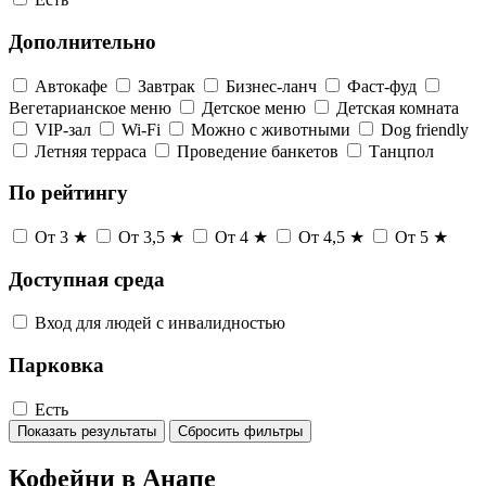
Дополнительно
Автокафе
Завтрак
Бизнес-ланч
Фаст-фуд
Вегетарианское меню
Детское меню
Детская комната
VIP-зал
Wi-Fi
Можно с животными
Dog friendly
Летняя терраса
Проведение банкетов
Танцпол
По рейтингу
От 3 ★
От 3,5 ★
От 4 ★
От 4,5 ★
От 5 ★
Доступная среда
Вход для людей с инвалидностью
Парковка
Есть
Показать результаты
Сбросить фильтры
Кофейни в Анапе