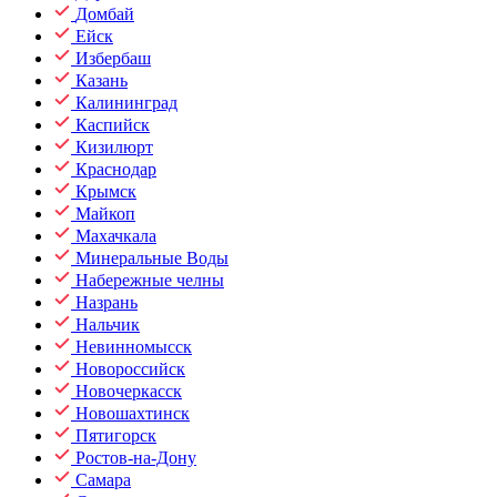
Домбай
Ейск
Избербаш
Казань
Калининград
Каспийск
Кизилюрт
Краснодар
Крымск
Майкоп
Махачкала
Минеральные Воды
Набережные челны
Назрань
Нальчик
Невинномысск
Новороссийск
Новочеркасск
Новошахтинск
Пятигорск
Ростов-на-Дону
Самара