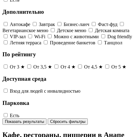
Дополнительно
Автокафе
Завтрак
Бизнес-ланч
Фаст-фуд
Вегетарианское меню
Детское меню
Детская комната
VIP-зал
Wi-Fi
Можно с животными
Dog friendly
Летняя терраса
Проведение банкетов
Танцпол
По рейтингу
От 3 ★
От 3,5 ★
От 4 ★
От 4,5 ★
От 5 ★
Доступная среда
Вход для людей с инвалидностью
Парковка
Есть
Показать результаты
Сбросить фильтры
Кафе, рестораны, пиццерии в Анапе