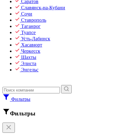
Саратов
Славянск-на-Кубани
Сочи
Ставрополь
Таганрог
Туапсе
Усть-Лабинск
Хасавюрт
Черкесск
Шахты
Элиста
Энгельс
Фильтры
Фильтры