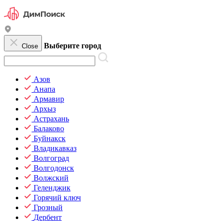
Выберите город
Close
Азов
Анапа
Армавир
Архыз
Астрахань
Балаково
Буйнакск
Владикавказ
Волгоград
Волгодонск
Волжский
Геленджик
Горячий ключ
Грозный
Дербент