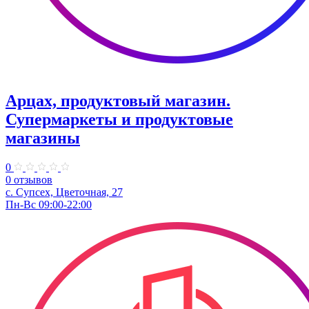
Арцах, продуктовый магазин.
Супермаркеты и продуктовые
магазины
0
0 отзывов
с. Супсех, Цветочная, 27
Пн-Вс 09:00-22:00