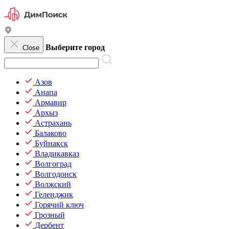
Выберите город
Close
Азов
Анапа
Армавир
Архыз
Астрахань
Балаково
Буйнакск
Владикавказ
Волгоград
Волгодонск
Волжский
Геленджик
Горячий ключ
Грозный
Дербент