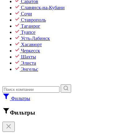
Саратов
Славянск-на-Кубани
Сочи
Ставрополь
Таганрог
Туапсе
Усть-Лабинск
Хасавюрт
Черкесск
Шахты
Элиста
Энгельс
Фильтры
Фильтры