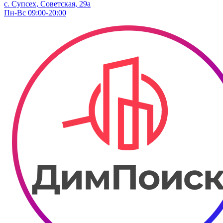
с. Супсех, Советская, 29а
Пн-Вс 09:00-20:00