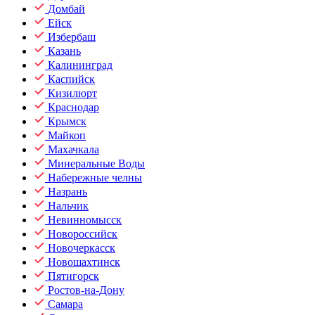
Домбай
Ейск
Избербаш
Казань
Калининград
Каспийск
Кизилюрт
Краснодар
Крымск
Майкоп
Махачкала
Минеральные Воды
Набережные челны
Назрань
Нальчик
Невинномысск
Новороссийск
Новочеркасск
Новошахтинск
Пятигорск
Ростов-на-Дону
Самара