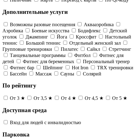
Дополнительные услуги
Возможны разовые посещения
Аквааэробика
Аэробика
Боевые искусства
Бодифлекс
Детский
уголок
Джампинг
Йога
Кроссфит
Настольный
теннис
Большой теннис
Отдельный женский зал
Групповые тренировки
Пилатес
Сайкл
Стретчинг
Танцевальные программы
Фитбол
Фитнес для
детей
Фитнес для беременных
Персональный тренер
Фитнес бар
Шейпинг
Hot Iron
TRX тренировки
Бассейн
Массаж
Сауны
Солярий
По рейтингу
От 3 ★
От 3,5 ★
От 4 ★
От 4,5 ★
От 5 ★
Доступная среда
Вход для людей с инвалидностью
Парковка