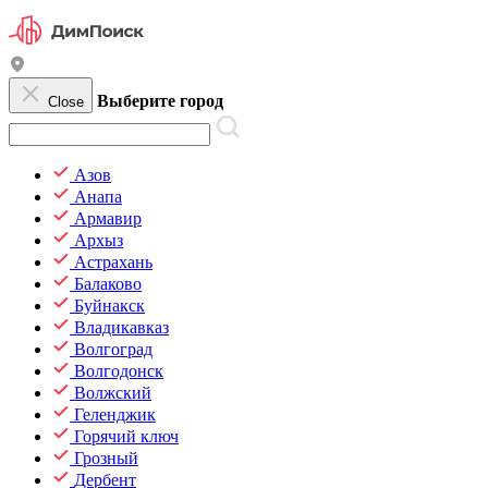
Выберите город
Close
Азов
Анапа
Армавир
Архыз
Астрахань
Балаково
Буйнакск
Владикавказ
Волгоград
Волгодонск
Волжский
Геленджик
Горячий ключ
Грозный
Дербент