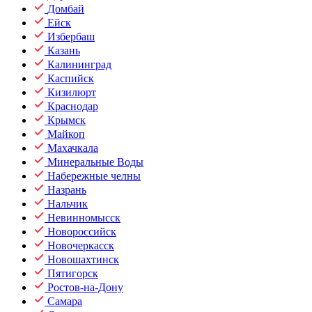
Домбай
Ейск
Избербаш
Казань
Калининград
Каспийск
Кизилюрт
Краснодар
Крымск
Майкоп
Махачкала
Минеральные Воды
Набережные челны
Назрань
Нальчик
Невинномысск
Новороссийск
Новочеркасск
Новошахтинск
Пятигорск
Ростов-на-Дону
Самара