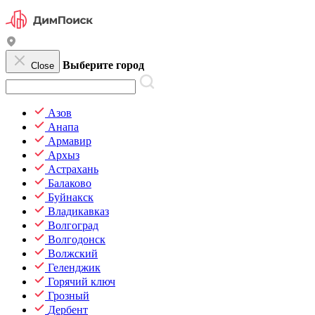
Выберите город
Close
Азов
Анапа
Армавир
Архыз
Астрахань
Балаково
Буйнакск
Владикавказ
Волгоград
Волгодонск
Волжский
Геленджик
Горячий ключ
Грозный
Дербент