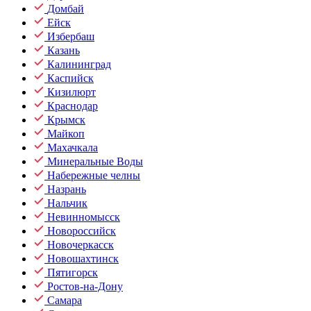
Домбай
Ейск
Избербаш
Казань
Калининград
Каспийск
Кизилюрт
Краснодар
Крымск
Майкоп
Махачкала
Минеральные Воды
Набережные челны
Назрань
Нальчик
Невинномысск
Новороссийск
Новочеркасск
Новошахтинск
Пятигорск
Ростов-на-Дону
Самара