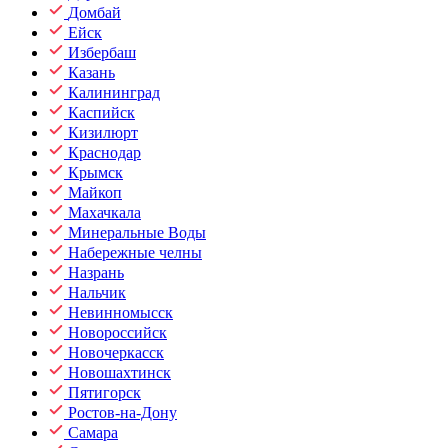
Домбай
Ейск
Избербаш
Казань
Калининград
Каспийск
Кизилюрт
Краснодар
Крымск
Майкоп
Махачкала
Минеральные Воды
Набережные челны
Назрань
Нальчик
Невинномысск
Новороссийск
Новочеркасск
Новошахтинск
Пятигорск
Ростов-на-Дону
Самара