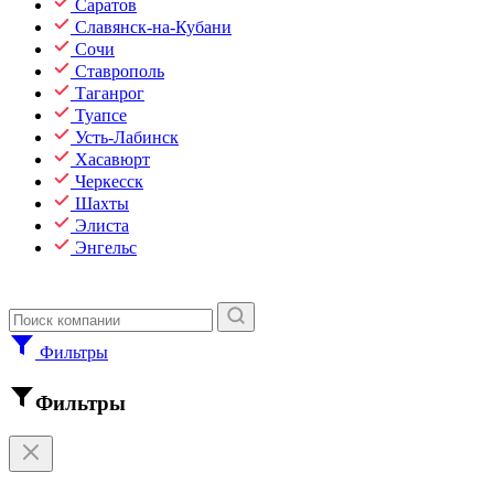
Саратов
Славянск-на-Кубани
Сочи
Ставрополь
Таганрог
Туапсе
Усть-Лабинск
Хасавюрт
Черкесск
Шахты
Элиста
Энгельс
Фильтры
Фильтры