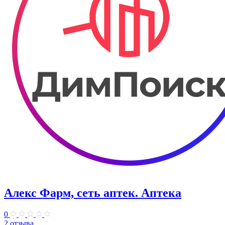
Алекс Фарм, сеть аптек. Аптека
0
2 отзыва