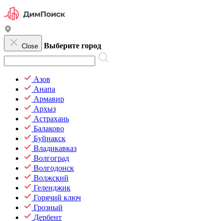
Выберите город
Close
Азов
Анапа
Армавир
Архыз
Астрахань
Балаково
Буйнакск
Владикавказ
Волгоград
Волгодонск
Волжский
Геленджик
Горячий ключ
Грозный
Дербент