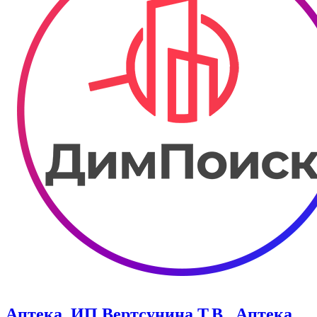
Аптека, ИП Вертсунина Т.В.. Аптека