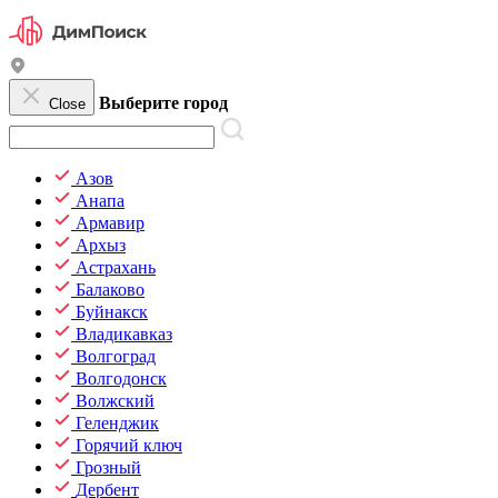
Выберите город
Close
Азов
Анапа
Армавир
Архыз
Астрахань
Балаково
Буйнакск
Владикавказ
Волгоград
Волгодонск
Волжский
Геленджик
Горячий ключ
Грозный
Дербент