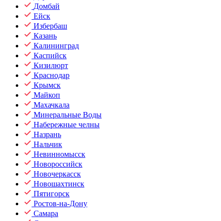
Домбай
Ейск
Избербаш
Казань
Калининград
Каспийск
Кизилюрт
Краснодар
Крымск
Майкоп
Махачкала
Минеральные Воды
Набережные челны
Назрань
Нальчик
Невинномысск
Новороссийск
Новочеркасск
Новошахтинск
Пятигорск
Ростов-на-Дону
Самара