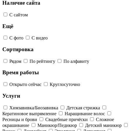
Наличие сайта
С сайтом
Ещё
С фото
С видео
Сортировка
Рядом
По рейтингу
По алфавиту
Время работы
Открыто сейчас
Круглосуточно
Услуги
Химзавивка/Биозавивка
Детская стрижка
Кератиновое выпрямление
Наращивание волос
Ресницы и брови
Свадебные причёски
Сложное
окрашивание
Маникюр/Педикюр
Детский маникюр