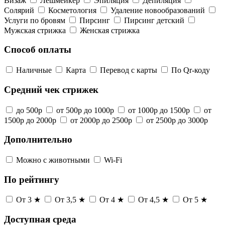
Визаж
Лешмейкер
Эпиляция
Депиляция
Солярий
Косметология
Удаление новообразований
Услуги по бровям
Пирсинг
Пирсинг детский
Мужская стрижка
Женская стрижка
Способ оплаты
Наличные
Карта
Перевод с карты
По Qr-коду
Средний чек стрижек
до 500р
от 500р до 1000р
от 1000р до 1500р
от
1500р до 2000р
от 2000р до 2500р
от 2500р до 3000р
Дополнительно
Можно с животными
Wi-Fi
По рейтингу
От 3 ★
От 3,5 ★
От 4 ★
От 4,5 ★
От 5 ★
Доступная среда