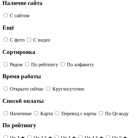
Наличие сайта
С сайтом
Ещё
С фото
С видео
Сортировка
Рядом
По рейтингу
По алфавиту
Время работы
Открыто сейчас
Круглосуточно
Способ оплаты
Наличные
Карта
Перевод с карты
По Qr-коду
По рейтингу
От 3 ★
От 3,5 ★
От 4 ★
От 4,5 ★
От 5 ★