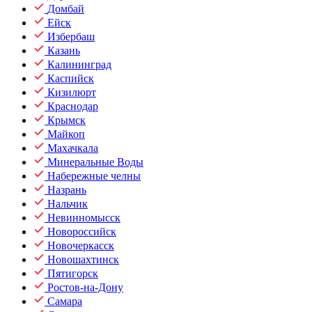
Домбай
Ейск
Избербаш
Казань
Калининград
Каспийск
Кизилюрт
Краснодар
Крымск
Майкоп
Махачкала
Минеральные Воды
Набережные челны
Назрань
Нальчик
Невинномысск
Новороссийск
Новочеркасск
Новошахтинск
Пятигорск
Ростов-на-Дону
Самара