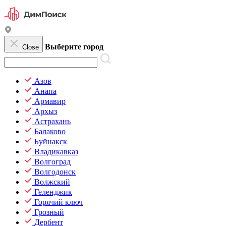
Выберите город
Close
Азов
Анапа
Армавир
Архыз
Астрахань
Балаково
Буйнакск
Владикавказ
Волгоград
Волгодонск
Волжский
Геленджик
Горячий ключ
Грозный
Дербент