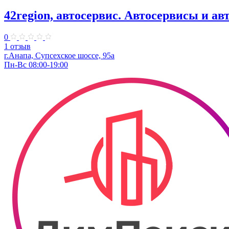
42region, автосервис. Автосервисы и а
0
1 отзыв
г.Анапа, Супсехское шоссе, 95а
Пн-Вс 08:00-19:00