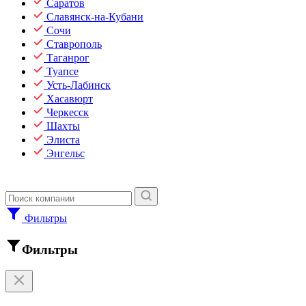
Саратов
Славянск-на-Кубани
Сочи
Ставрополь
Таганрог
Туапсе
Усть-Лабинск
Хасавюрт
Черкесск
Шахты
Элиста
Энгельс
Фильтры
Фильтры