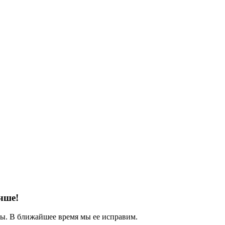
чше!
. В ближайшее время мы ее исправим.