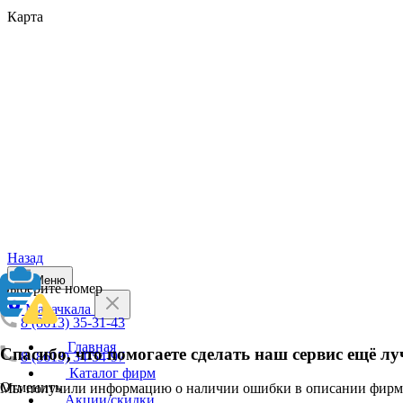
Карта
Назад
Меню
Выберите номер
Махачкала
8 (8613) 35-31-43
Главная
Спасибо, что помогаете сделать наш сервис ещё лу
8 (8613) 34-54-97
Каталог фирм
Отменить
Мы получили информацию о наличии ошибки в описании фирмы
Акции/скидки